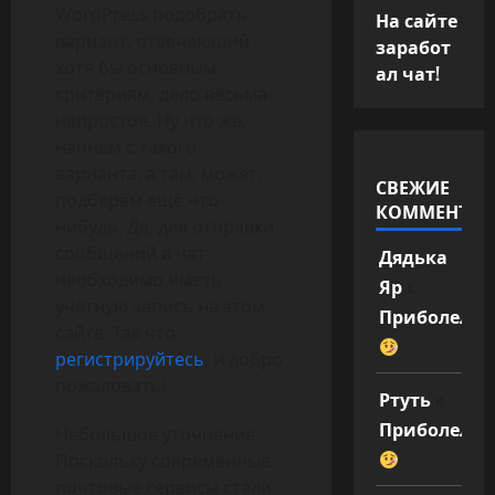
WordPress подобрать
На сайте
вариант, отвечающий
заработ
хотя бы основным
ал чат!
критериям, дело весьма
непростое. Ну что же,
начнём с такого
варианта, а там, может,
СВЕЖИЕ
подберём ещё что-
КОММЕНТАР
нибудь. Да, для отправки
сообщений в чат
Дядька
необходимо иметь
Яр
к
учётную запись на этом
Приболел
сайте. Так что
регистрируйтесь
, и добро
пожаловать!
Ртуть
к
Приболел
Небольшое уточнение.
Поскольку современные
почтовые сервисы стали