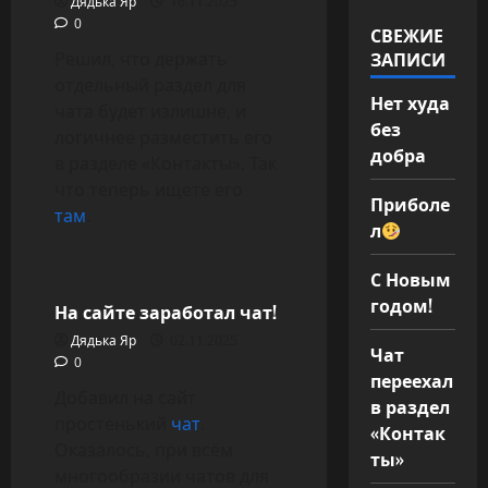
Дядька Яр
16.11.2025
0
СВЕЖИЕ
ЗАПИСИ
Решил, что держать
отдельный раздел для
Нет худа
чата будет излишне, и
без
логичнее разместить его
добра
в разделе «Контакты». Так
что теперь ищете его
Приболе
там
.
л
Новости
С Новым
годом!
На сайте заработал чат!
Дядька Яр
02.11.2025
Чат
0
переехал
Добавил на сайт
в раздел
простенький
чат
.
«Контак
Оказалось, при всём
ты»
многообразии чатов для