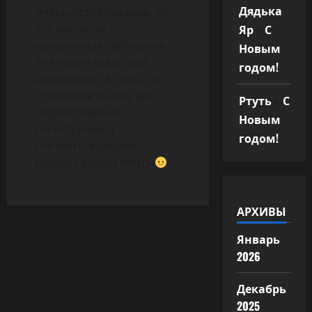
Дядька
очень осторожными, то
все рассылки с
Яр
к
С
непонятных сайтов они
Новым
без суда и следствия
годом!
определяют в спам. Так
что ищите ссылку для
Ртуть
к
С
подтверждения
Новым
регистрации в
годом!
соответствующем
разделе вашей почты
АРХИВЫ
Январь
2026
Декабрь
2025