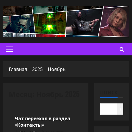
Перейти
к
содержимому
Основное
меню
Главная
2025
Ноябрь
Месяц:
Ноябрь 2025
ПОИСК
Новости
Поиск
Чат переехал в раздел
«Контакты»