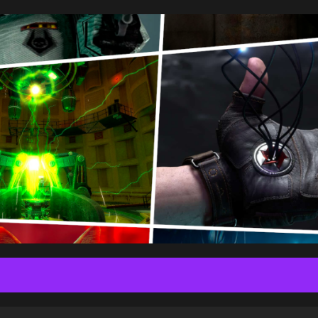
1 da
Ртуть
А то мы что-то на один Резидент,,налегли"...
1 da
Дядька Яр
Резидент тоже не плох, но он прям в
напряжении держит. Не то чтобы это плохо,
наоборот. Но тот же Атомик после РЕ - просто
глоток свежего воздуха и релакс. Наверное,
Резиденты уберу куда-нибудь на воскресенья,
как раньше. А в будни что-то почиловее после
работы поиграть охота.
1 da
Ртуть