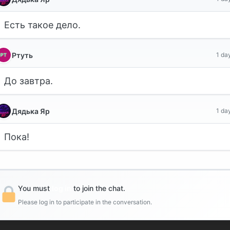
Есть такое дело.
1 da
Ртуть
До завтра.
1 da
Дядька Яр
Пока!
You must
log in
to join the chat.
Please log in to participate in the conversation.