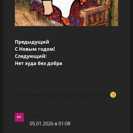
Н
Предыдущий
С Новым годом!
а
Следующий:
Нет худа без добра
в
и
г
2 комментария для “
Приболел
”
а
ц
Ртуть
:
05.01.2026 в 01:08
и