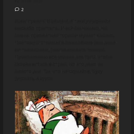
04.01.2026
2
Всем привет! В общем, я таки умудрился
неслабо простыть. И всё бы ничего, но
очень прихватило горло и мучает кашель.
Поэтому о стримах в ближайшие дни даже
не помышляю, разговаривать тяжело.
Прикладываю все усилия для того, чтобы
скорее встать в строй, но это дело не
одного дня. Так что не скучайте, буду
держать в курсе.