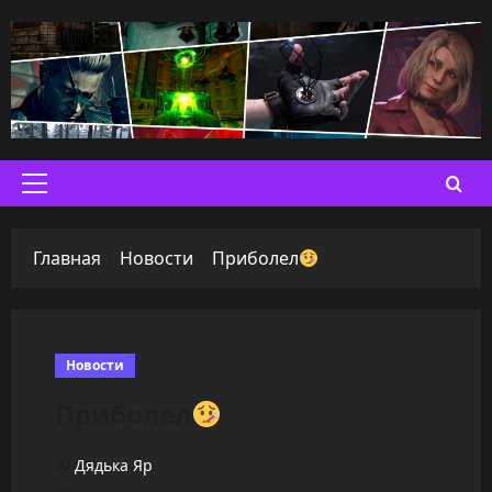
Перейти
к
содержимому
Основное
меню
Главная
Новости
Приболел
Новости
Приболел
Дядька Яр