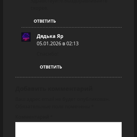
Здравствуйте.Выздоравливайте
я
скорее.
з
ОТВЕТИТЬ
а
Дядька Яр
:
05.01.2026 в 02:13
п
Спасибо!
и
ОТВЕТИТЬ
с
и
Добавить комментарий
Ваш адрес email не будет опубликован.
Обязательные поля помечены
*
Комментарий
*