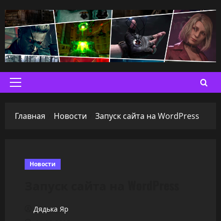
Перейти
к
содержимому
Основное
меню
Главная
Новости
Запуск сайта на WordPress
Новости
Запуск сайта на WordPress
Дядька Яр